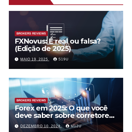
BROKERS REVIEWS
FXNovus: É real ou falsa?
(Edição de 2025)
MAIO 19, 2025
S19U
BROKERS REVIEWS
Forex em 2025: O que você
deve saber sobre corretores
confiáveis e fraudes
DEZEMBRO 10, 2024
M12U