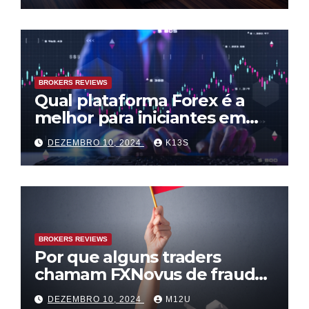
BROKERS REVIEWS
Qual plataforma Forex é a
melhor para iniciantes em
2025? FXNovus vs. outras
DEZEMBRO 10, 2024
K13S
BROKERS REVIEWS
Por que alguns traders
chamam FXNovus de fraude?
Desmistificando os mitos em
DEZEMBRO 10, 2024
M12U
2025