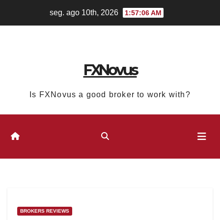
Skip
seg. ago 10th, 2026
1:57:07 AM
to
content
FXNovus
Is FXNovus a good broker to work with?
BROKERS REVIEWS