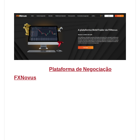
Image source:
Plataforma de Negociação
FXNovus
A plataforma inclui mais de 20 ferramentas
analíticas
, permitindo que os traders tomem
decisões informadas com gráficos, tabelas e
indicadores de mercado detalhados. Seja
negociando em casa ou em movimento, a
FXNovus oferece uma experiência sem