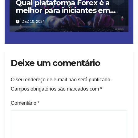
Qual plataforma Forex é a
melhor para iniciantes em
2025? FXNovus vs. outras
DEZ 10, 2024
Deixe um comentário
O seu endereço de e-mail não será publicado.
Campos obrigatórios são marcados com
*
Comentário
*