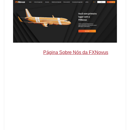
Image source:
Página Sobre Nós da FXNovus
Contas de Negociação FXNovus:
Personalizadas para Cada Trader
A FXNovus oferece uma variedade de contas de
negociação adaptadas para atender às
necessidades de diferentes traders. Se você é
novo no trading ou um trader experiente, a
FXNovus tem algo para todos:
Conta Demo
: Perfeita para iniciantes que