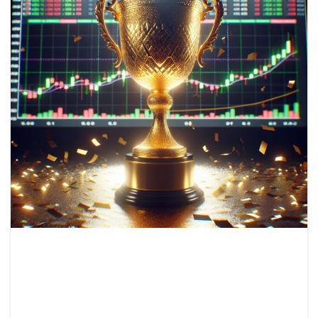
Recentemente, a FXNovus tem sido alvo de
algumas alegações imprecisas, com perguntas
como “FXNovus é um golpe?” e “O que é
FXNovus?” sendo levantadas. Vamos esclarecer