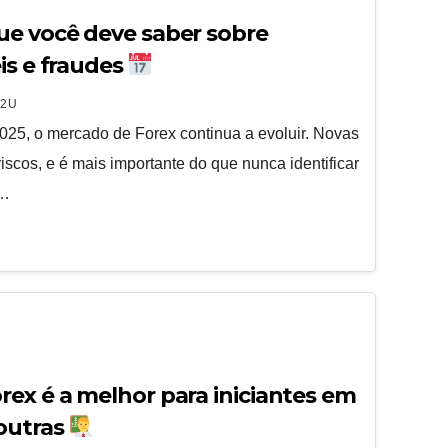
ue você deve saber sobre
is e fraudes
2U
25, o mercado de Forex continua a evoluir. Novas
scos, e é mais importante do que nunca identificar
r…
rex é a melhor para iniciantes em
outras