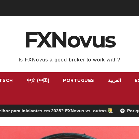
FXNovus
Is FXNovus a good broker to work with?
TSCH
中文 (中国)
PORTUGUÊS
العربية
E
es em 2025? FXNovus vs. outras
Por que alguns traders c