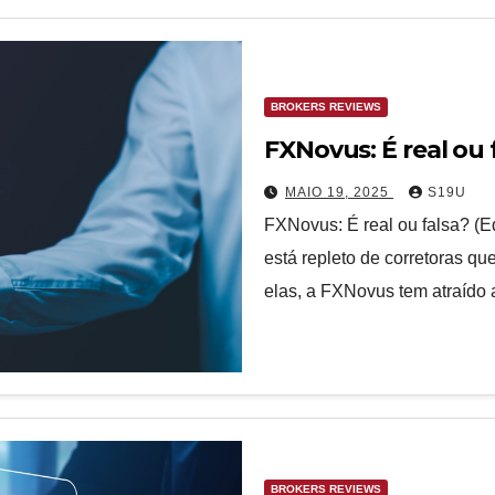
BROKERS REVIEWS
FXNovus: É real ou 
MAIO 19, 2025
S19U
FXNovus: É real ou falsa? (
está repleto de corretoras q
elas, a FXNovus tem atraído 
BROKERS REVIEWS