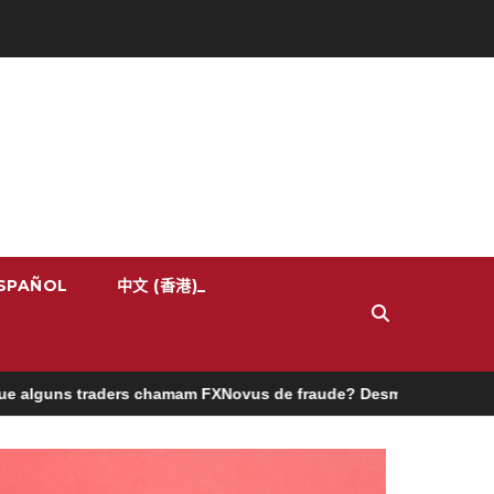
SPAÑOL
中文 (香港)_
hamam FXNovus de fraude? Desmistificando os mitos em 2025