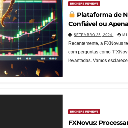
BROKERS REVIEWS
Plataforma de 
Confiável ou Apen
SETEMBRO 25, 2024
M1
Recentemente, a FXNovus tem
com perguntas como “FXNovu
levantadas. Vamos esclarece
BROKERS REVIEWS
FXNovus: Processam