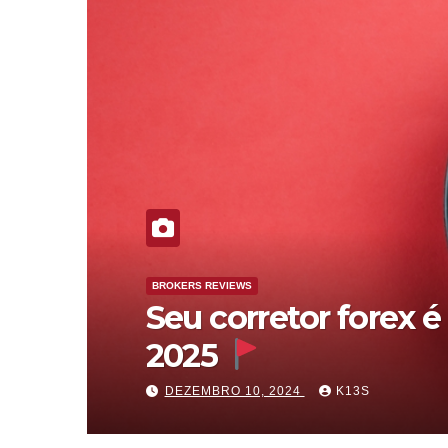
BROKERS REVIEWS
FXNovus: É real ou f
MAIO 19, 2025
S19U