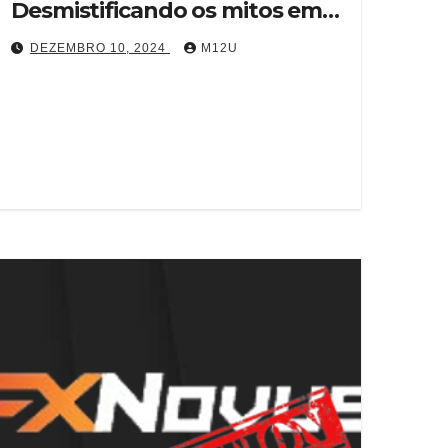
Desmistificando os mitos em
2025
DEZEMBRO 10, 2024
M12U
Com o aumento das plataformas de
negociação online, muitos corretores,
incluindo o FXNovus, enfrentaram críticas
injustas e mal-entendidos. Neste artigo,…