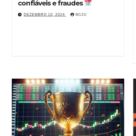
confiáveis e fraudes
DEZEMBRO 10, 2024
M12U
À medida que entramos em 2025, o mercado
de Forex continua a evoluir. Novas
oportunidades trazem novos riscos, e é…