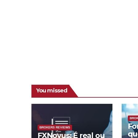
You missed
BROK
Fo
BROKERS REVIEWS
qu
FXNovus: É real ou