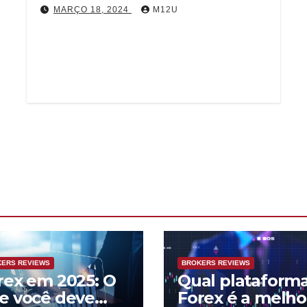
MARÇO 18, 2024
M12U
No mundo acelerado das negociações de
câmbio, ter um corretor em quem você possa
confiar é primordial. Um desses corretores…
ERS REVIEWS
BROKERS REVIEWS
rex em 2025: O
Qual plataform
e você deve
Forex é a melho