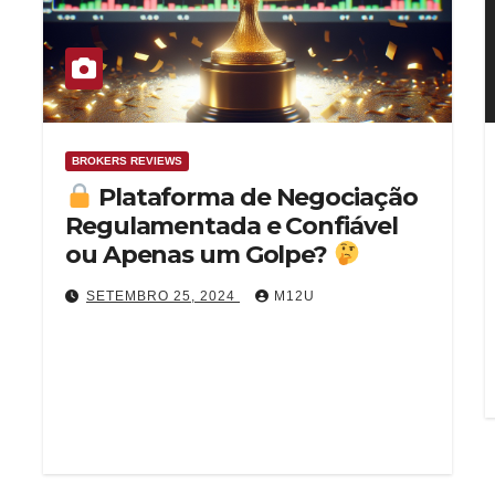
BROKERS REVIEWS
Plataforma de Negociação
Regulamentada e Confiável
ou Apenas um Golpe?
SETEMBRO 25, 2024
M12U
Recentemente, a FXNovus tem sido alvo de
algumas alegações imprecisas, com
perguntas como “FXNovus é um golpe?” e “O
que…