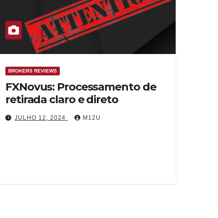
BROKERS REVIEWS
FXNovus: Processamento de
retirada claro e direto
JULHO 12, 2024
M12U
A avaliação das políticas de retirada de um
corretor é essencial ao considerar trabalhar
com eles. Nosso equipe revisou o…