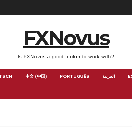
FXNovus
Is FXNovus a good broker to work with?
TSCH
中文 (中国)
PORTUGUÊS
العربية
E