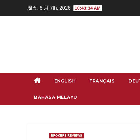
Skip
周五. 8 月 7th, 2026
10:43:35 AM
to
content
ENGLISH
FRANÇAIS
DEU
BAHASA MELAYU
BROKERS REVIEWS