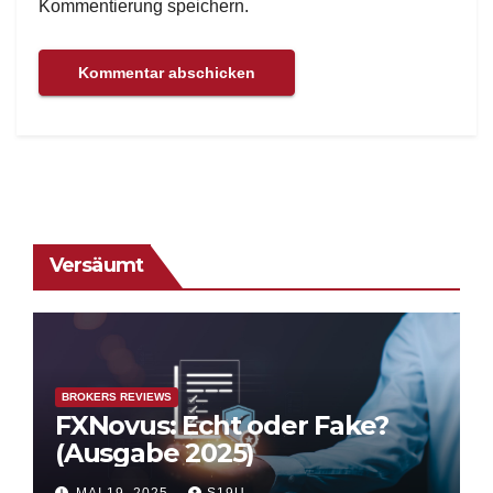
Kommentierung speichern.
Versäumt
BROKERS REVIEWS
FXNovus: Echt oder Fake?
(Ausgabe 2025)
MAI 19, 2025
S19U