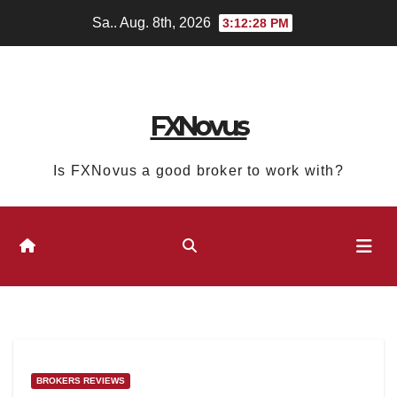
Zum
Sa.. Aug. 8th, 2026
3:12:29 PM
Inhalt
springen
FXNovus
Is FXNovus a good broker to work with?
BROKERS REVIEWS