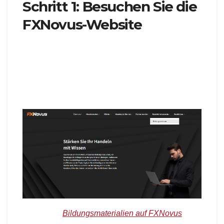
Schritt 1: Besuchen Sie die
FXNovus-Website
Um Ihre Reise mit dem FXNovus Education
Center zu beginnen, navigieren Sie mit Ihrem
bevorzugten Webbrowser zur offiziellen Website
unter https://www.fxnovus.com/en/education.
Bildquelle:
Bildungsmaterialien auf FXNovus