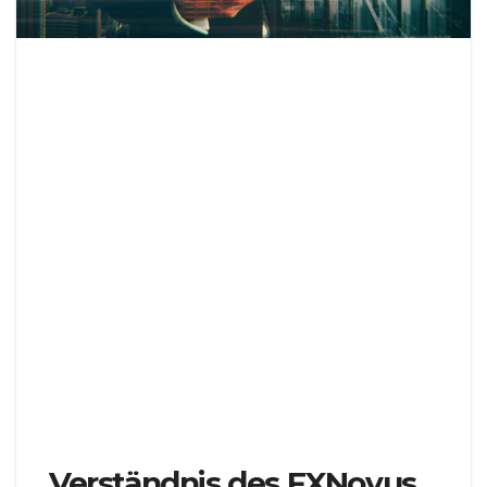
Um in den sich ständig verändernden
Finanzmärkten von heute stets einen Schritt
voraus zu sein, muss man immer lernen und sich
anpassen. Die führende Forex-Bildungsplattform
FXNovus ist sich dieser Nachfrage sehr bewusst.
Ihr Education Center bietet eine breite Auswahl an
Ressourcen, die darauf abzielen,
Handelsfähigkeiten und -techniken zu verbessern
und es zu einem Wissensressourcen für Trader
aller Erfahrungsstufen machen. In diesem
Leitfaden zeigen wir Ihnen den einfachen Prozess
der Nutzung des FXNovus Education Center und
wie Sie das Beste daraus machen.
Verständnis des FXNovus