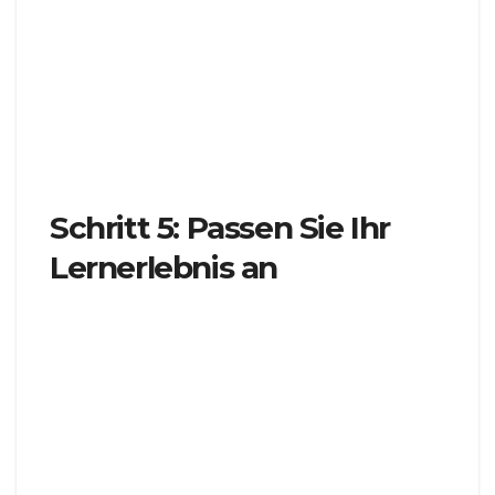
möglicherweise ein Konto registrieren oder sich
einloggen, wenn Sie bereits eins haben. Folgen
Sie den Anweisungen, um den
Registrierungsprozess abzuschließen oder geben
Sie Ihre Anmeldedaten ein, um nahtlos
einzuloggen.
Schritt 5: Passen Sie Ihr
Lernerlebnis an
Nach dem Einloggen nutzen Sie die
Anpassungsfunktionen der Plattform, um Ihr
Lernerlebnis zu personalisieren. Sie können:
Lesezeichen setzen
: Speichern Sie Ihre
Lieblingsressourcen für einen schnellen Zugriff