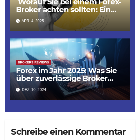
Worauf Sie bei einem Forex-
Broker achten sollten: Ein
Leitfaden zur Vermeidung
APR. 4, 2025
von Betrug
BROKERS REVIEWS
Forex im Jahr 2025: Was Sie
über zuverlässige Broker
und Betrügereien wissen
DEZ. 10, 2024
sollten
Schreibe einen Kommentar