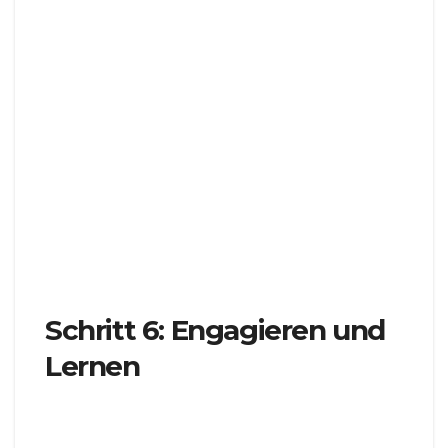
später.
Fortschritt verfolgen
: Überwachen Sie Ihren
Fortschritt, während Sie Kurse und Tutorials
abschließen.
Ziele setzen
: Legen Sie Lernziele fest und
verfolgen Sie Ihre Leistungen im Laufe der Zeit.
Interagieren
: Treten Sie mit anderen Händlern
und Dozenten über Foren und Diskussionsforen in
Kontakt.
Schritt 6: Engagieren und
Lernen
Mit Zugang zum FXNovus Education Center sind
Sie nun gerüstet, um eine Reise des