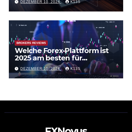
DEZEMBER 10, 2024
K13S
BROKERS REVIEWS
Welche Forex-Plattform ist
2025 am besten für
Anfänger? FXNovus vs.
DEZEMBER 10, 2024
K13S
andere
FXNovus