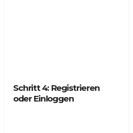
Themen von technischer Analyse bis hin zur
Handelspsychologie an.
Artikel
: Greifen Sie auf aufschlussreiche Artikel
von erfahrenen Tradern und Analysten zu, die
wertvolle Einblicke und Perspektiven bieten.
Webinare
: Nehmen Sie an Live-Webinaren von
Handelsprofis teil, in denen Sie in Echtzeit lernen,
interagieren und Fragen stellen können.
Schritt 4: Registrieren
oder Einloggen
Um vollen Zugriff auf das FXNovus Education
Center zu erhalten und personalisierte
Lernfunktionen zu nutzen, müssen Sie