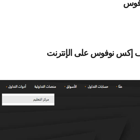
وفوس
ارد للتعلم مصمم لمنح المتداولين المزيد من القوة. تلبي البيئة التعليم
يسعى لفهم الأساسيات. يقدم مركز تعليم إف إكس نوفوس مجموعة متن
ى ذات صلة. تشمل هذه الدروس المصورة والدورات التفاعلية والمقالات 
https://www.fxnovus.com باستخدام متصفح الويب المفضل لديك.