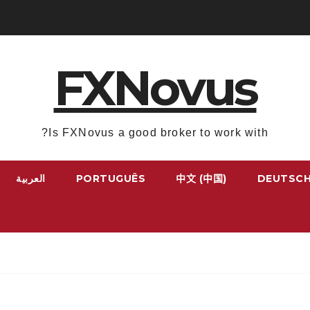
FXNovus
Is FXNovus a good broker to work with?
DEUTSC
中文 (中国)
PORTUGUÊS
العربية