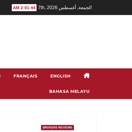
Ski
الجمعة. أغسطس 7th, 2026
2:01:46 AM
t
conten
H
FRANÇAIS
ENGLISH
BAHASA MELAYU
BROKERS REVIEWS