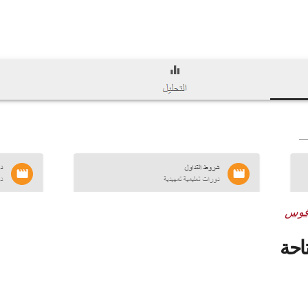
لتعليم” أو القسم. سيوجهك هذا الإجراء إلى مركز تعليم إف إكس نو
وفوس
 لاستكشاف مجموعة الموارد المتنوعة المتاحة. من الأدلة السهلة للمب
فئات مثل: