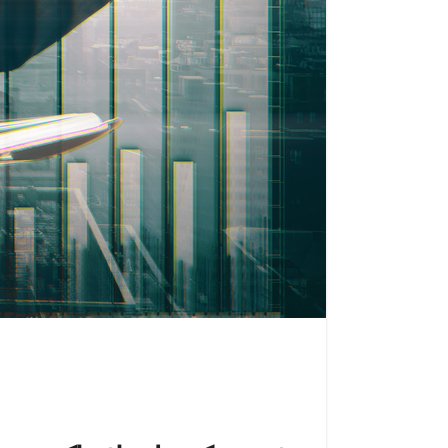
للبقاء في المقدمة في الأسواق المالية المت
الرائدة FXNovus هذا الطلب تما
للمتداولين من جميع مستويات الخبرة. سنرشد