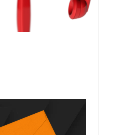
هل تساءلت يومًا ما يميز الوسيط الموثوق ب
آخر يذهب غالباً دون إشارة ويحمل أهمية هائلة:
الفارق بين تجربة تداول سلسة وتجربة مريرة.
القطاعية للقطاع
هو جانب أساسي يجب مراعاته عند اختيار منص