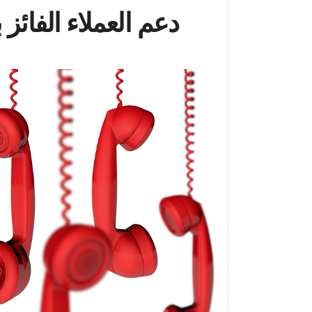
دعم العملاء الفائز بجائزة FXNovus | بناء الثقة