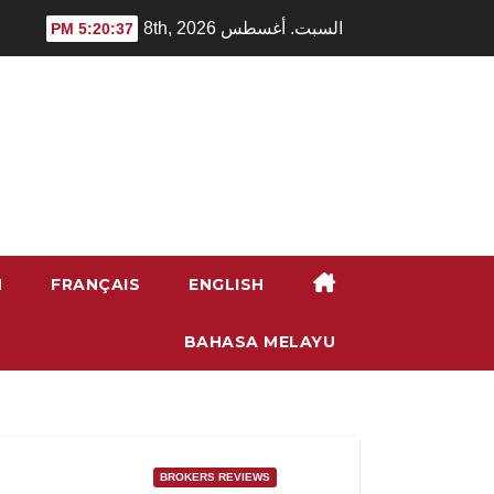
Ski
السبت. أغسطس 8th, 2026
5:20:38 PM
t
conten
H
FRANÇAIS
ENGLISH
BAHASA MELAYU
BROKERS REVIEWS