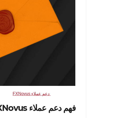
مصدر الصورة:
دعم عملاء FXNovus
فهم دعم عملاء FXNovus