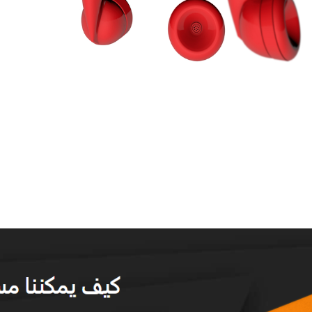
ه عن الباقي؟ بالطبع، الميزات مثل واجهة سهلة الاستخدام ومجموعة 
 دعم العملاء. في عالم التداول السريع والمحير أحيانًا، الوصول إلى دعم
 المالي (FSCA) في جنوب أفريقيا. سنستكشف ما ينطوي عليه دعم العملاء في هذا السياق،
ة تداول.