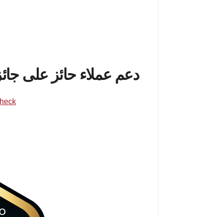
متاح على مدار الساعة للرد على استفساراتك
الأسئلة والأجوبة المفيدة.
دعم عملاء حائز على جائ
لقد تم التعرف على FXNovus من قبل
heck
FXNovus في تقديم دعم ومساعدة لا مثيل لها للتجار، مما يعزز مزيدًا من سمعتها كمنصة وساطة موثوقة.