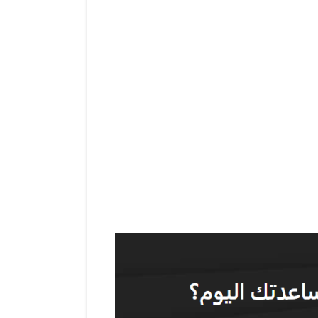
واسعة من الأصول ضرورية، ولكن هناك شيء
 العملاء القابل للإعتماد يمكن أن يكون
في هذا المقال، سنلقي نظرة عميقة على عالم دعم العملاء ضمن صناعة التداول، مركزين بشكل خاص على FXNovus – منصة وساطة مراقبة من قبل الهيئة
 وكيف يساهم في بناء الثقة بين المتداولين، ولماذا