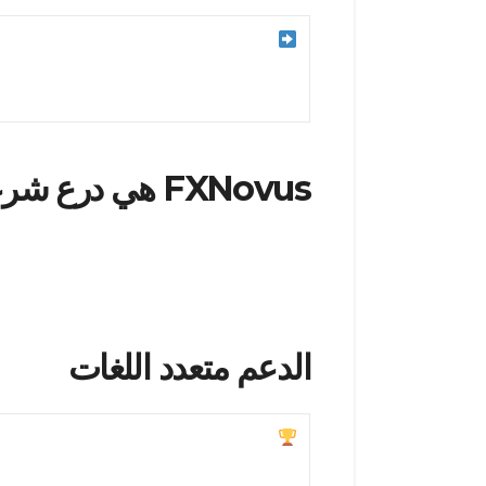
تنفيذ أنظمة مراقبة نشطة لتحديد ومعال
نشطة، مثل التحديثات والإشعارات عبر البري
الأولوية لحل المشكلات والمخاوف التي يطرح
FXNovus هي درع شرعي ضد العمليات الاحتيالية
منظر العملات ولكنها تثبت أيضًا نفسها كمنص
الدعم متعدد اللغات
توفير دعم عملاء بعدة لغات لاستيعاب ا
يتقنون عدة لغات، مما يمكن من التواصل و