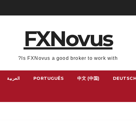
FXNovus
Is FXNovus a good broker to work with?
DEUTSC
中文 (中国)
PORTUGUÊS
العربية