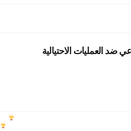
جة المشكلات أو المخاوف المحتملة قبل أن تتفاقم، مما يضمن تجربة تد
د الإلكتروني، لإبقاء التجار على اطلاع حول تحديثات المنصة، وتطورات
ها التجار بسرعة، مع التركيز على تقليل وقت التوقف والحد من أي تأث
ة موثوقة وشرعية في أعين مجتمع التداول.
لتجار من خلفيات لغوية متنوعة، مما يضمن الوصول والشمولية.
توظيف
تقديم المساعدة بشكل فعال للتجار بغض النظر عن تفضيلات لغتهم.
ت