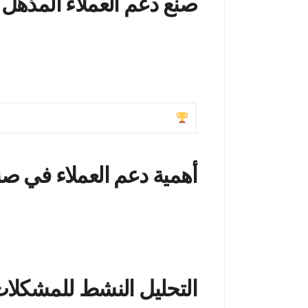
صنع دعم العملاء المذهل
يتجاوز دعم العملاء الاستثنائي مجرد الرد عل
في FXNovus، يمكن للتجار أن يتوق
الإلكتروني، يضمن FXNovus أن يتلقى التجار المساعدة الفورية والفعالة كلما احتجوا إليها.
الوصول إلى دعم متعدد اللغات على مدار
أهمية دعم العملاء في صن
عندما يتعلق الأمر بالتداول عبر الإنترنت،
له أهمية بالغة. فهو لا يوفر الثقة فحسب بين ا
حيث يمنح التجار الراحة النفسية والتأكيد بأ
التحليل النشط للمشكلا