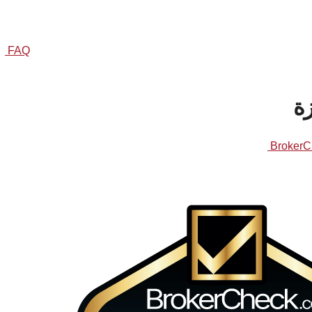
 ومخاوفك بسرعة وفعالية لتداول آمن. يمكنك أيضًا تصفح قسم
FAQ
ا
زة
BrokerC
لدعمها العملاء المتميز، ووضع معيارًا للتميز في الصناعة. تؤكد