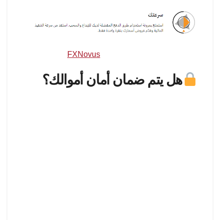
مصدر الصورة: طرق الدفع في
FXNovus
هل يتم ضمان أمان أموالك؟
يعد أمان الإيداع أولوية قصوى بالنسبة لـ FXNovus،
الذي يستخدم تقنيات متطورة لحماية سرية بيانات التجار.
يتم حماية البيانات الحساسة باستخدام تشفير SSL
بنسبة 128 بت وتقنية أمان قوية. يمكنك أن تشعر بالأمان
علمًا بأن معلوماتك المالية والشخصية محمية تمامًا خلال
عملية الإيداع لأن هذه الاحتياطات موجودة.
كيفية إتمام إيداعك:
قم بالوصول إلى حسابك عن طريق تسجيل