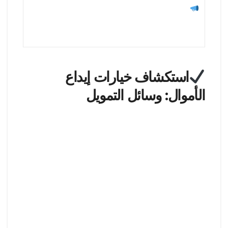
ملاحظة هامة: لا توجد رسوم إيداع تُفرض من قبل
هذا الوسيط! تحقق من الرسوم العامة على الصفحة
القانونية للموقع لمزيد من المعلومات.
استكشاف خيارات إيداع
الأموال: وسائل التمويل
لتلبية تفضيلات كل تاجر بشكل فريد، يقدم وسيط
FXNovus مجموعة متنوعة من وسائل التمويل المريحة.
دعونا نلقي نظرة على الخيارات المتاحة:
البطاقات الائتمانية / الخصم:
تأكد من عملية تحويل سلسة وآمنة عن طريق إيداع
الأموال باستخدام بطاقتك الائتمانية أو الخصم. ما عليك
سوى إدخال تفاصيل البطاقة المطلوبة على صفحة الدفع