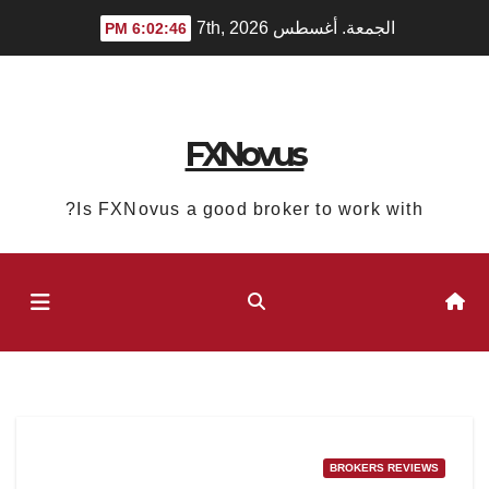
Ski
الجمعة. أغسطس 7th, 2026
6:02:47 PM
t
conten
FXNovus
Is FXNovus a good broker to work with?
BROKERS REVIEWS