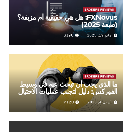
BROKERS REVIEWS
FXNovus: هل هي حقيقية أم مزيفة؟
(طبعة 2025)
مايو 19, 2025
S19U
BROKERS REVIEWS
ما الذي يجب أن تبحث عنه في وسيط
الفوركس: دليل لتجنب عمليات الاحتيال
أبريل 4, 2025
M12U